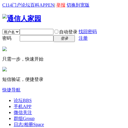
C114门户
论坛
百科
APP
EN
|
举报
切换到宽版
找回密码
自动登录
密码
注册
登录
只需一步，快速开始
短信验证，便捷登录
快捷导航
论坛
BBS
手机APP
微信关注
群组
Group
日志/相册
Space