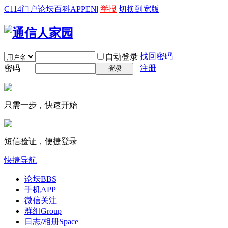
C114门户
论坛
百科
APP
EN
|
举报
切换到宽版
找回密码
自动登录
密码
注册
登录
只需一步，快速开始
短信验证，便捷登录
快捷导航
论坛
BBS
手机APP
微信关注
群组
Group
日志/相册
Space