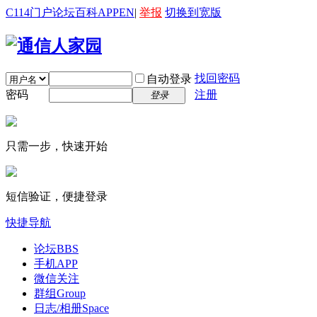
C114门户
论坛
百科
APP
EN
|
举报
切换到宽版
找回密码
自动登录
密码
注册
登录
只需一步，快速开始
短信验证，便捷登录
快捷导航
论坛
BBS
手机APP
微信关注
群组
Group
日志/相册
Space