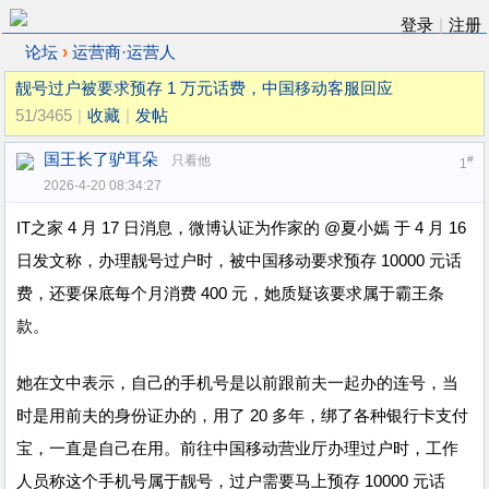
登录
|
注册
›
论坛
运营商·运营人
靓号过户被要求预存 1 万元话费，中国移动客服回应
51/3465
|
收藏
|
发帖
国王长了驴耳朵
只看他
#
1
2026-4-20 08:34:27
IT之家 4 月 17 日消息，微博认证为作家的 @夏小嫣 于 4 月 16
日发文称，办理靓号过户时，被中国移动要求预存 10000 元话
费，还要保底每个月消费 400 元，她质疑该要求属于霸王条
款。
她在文中表示，自己的手机号是以前跟前夫一起办的连号，当
时是用前夫的身份证办的，用了 20 多年，绑了各种银行卡支付
宝，一直是自己在用。前往中国移动营业厅办理过户时，工作
人员称这个手机号属于靓号，过户需要马上预存 10000 元话