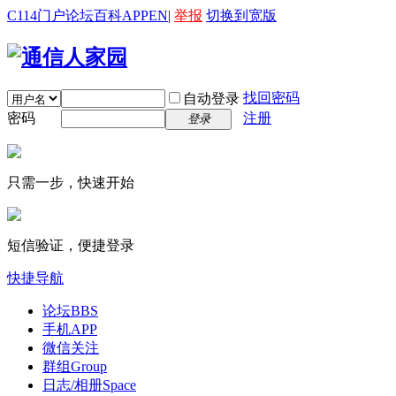
C114门户
论坛
百科
APP
EN
|
举报
切换到宽版
找回密码
自动登录
密码
注册
登录
只需一步，快速开始
短信验证，便捷登录
快捷导航
论坛
BBS
手机APP
微信关注
群组
Group
日志/相册
Space