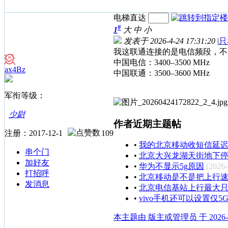
电梯直达
#
1
大
中
小
发表于 2026-4-24 17:31:20
|
只
我这联通连接的是电信频段，不
中国电信：3400–3500 MHz
ax4Bz
中国联通：3500–3600 MHz
军衔等级：
少尉
作者近期主题帖
注册：2017-12-1
109
•
我的北京移动收短信延
串个门
•
北京大兴龙湖天街地下停
加好友
•
华为不显示5g原因
(2026-
打招呼
•
北京移动是不是把上行速
发消息
•
北京电信基站上行最大只有
•
vivo手机还可以设置仅5
本主题由 版主或管理员 于 2026-4-