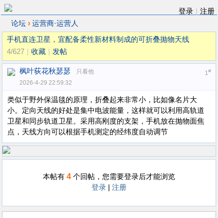
登录
|
注册
›
论坛
运营商·运营人
手机直连卫星，宜配备柔性新材料制成的可折叠抛物天线
4/627
|
收藏
|
发帖
枫叶荻花秋瑟瑟
只看他
#
1
2026-4-29 22:59:32
类似于野外保温毯的原理，折叠起来非常小，比如像名片大
小。定向天线的好处是集中电波能量，这样就可以利用高轨道
卫星和同步轨道卫星。采用高刚度的支架，手机放在抛物面焦
点，天线方向可以根据手机测定的经纬度自动调节
4
本帖有
个回帖，您需要登录后才能浏览
登录
|
注册