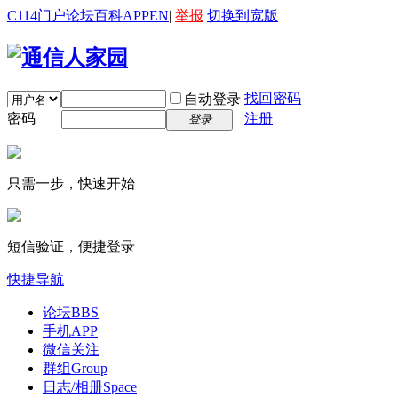
C114门户
论坛
百科
APP
EN
|
举报
切换到宽版
找回密码
自动登录
密码
注册
登录
只需一步，快速开始
短信验证，便捷登录
快捷导航
论坛
BBS
手机APP
微信关注
群组
Group
日志/相册
Space