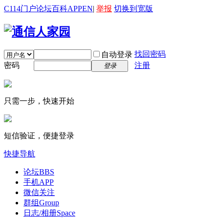
C114门户
论坛
百科
APP
EN
|
举报
切换到宽版
找回密码
自动登录
密码
注册
登录
只需一步，快速开始
短信验证，便捷登录
快捷导航
论坛
BBS
手机APP
微信关注
群组
Group
日志/相册
Space