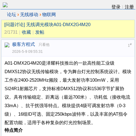
登录
|
注册
›
›
论坛
无线移动
物联网
[问题讨论]
无线调光模块A01-DMX2G4M20
2/1731
|
收藏
|
发帖
极客方程式
只看他
#
1
2026-5-9 09:55:31
A01-DMX2G4M20是泽耀科技推出的一款高性能工业级
DMX512协议无线传输模块，专为舞台灯光控制系统设计。模块
工作在2400-2520MHz频段，最大发射功率100mW，采用
SI24R1射频芯片，支持标准DMX512协议和1536字节扩展协
议。具有传输稳定、距离远（最远700米）、功耗低（接收电流
33mA）、抗干扰强等特点。模块提供4级可调发射功率（0-3
级）、16组ID可选、固定250kbps波特率，以及丰富的AT指令
配置功能，适用于各种复杂的灯光控制场景。
特点简介