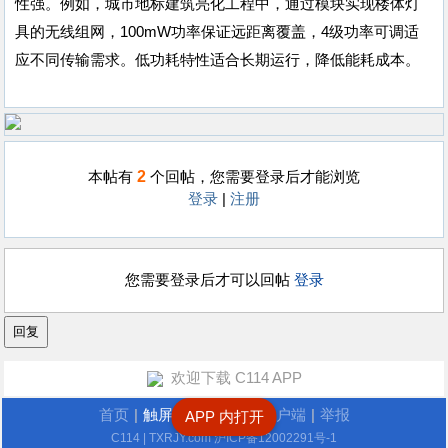
性强。例如，城市地标建筑亮化工程中，通过模块实现楼体灯
具的无线组网，100mW功率保证远距离覆盖，4级功率可调适
应不同传输需求。低功耗特性适合长期运行，降低能耗成本。
2
本帖有
个回帖，您需要登录后才能浏览
登录
|
注册
您需要登录后才可以回帖
登录
欢迎下载 C114 APP
首页
|
触屏版
|
电脑版
|
客户端
|
举报
APP 内打开
C114
| TXRJY.com
沪ICP备12002291号-1