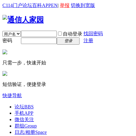
C114门户
论坛
百科
APP
EN
|
举报
切换到宽版
找回密码
自动登录
密码
注册
登录
只需一步，快速开始
短信验证，便捷登录
快捷导航
论坛
BBS
手机APP
微信关注
群组
Group
日志/相册
Space