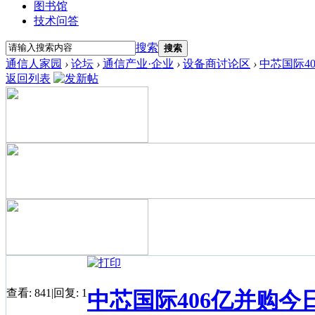
图书馆
技术问答
搜索
搜索
通信人家园
›
论坛
›
通信产业·企业
›
设备商讨论区
›
中芯国际4
返回列表
查看:
841
|
回复:
1
中芯国际406亿并购今