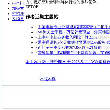
力，更好应对全球半导体行业的激烈竞争。
串个门
EETOP
加好友
打招呼
作者近期主题帖
发消息
•
中国电信专业公司迎来副职高管（二把手
•
SK海力士手握88万亿韩元现金，爆买韩
•
上半年电信业务收入同比下降2.1%
(2026-0
•
通宇通讯拟3亿元收购佳贤通信25%股权
•
西门子三季度营收207.9亿欧元超预期
(202
•
套餐流量“用完即断”并不是真问题，实施
本主题由 版主或管理员 于 2026-5-11 13:30 审核
举报本楼