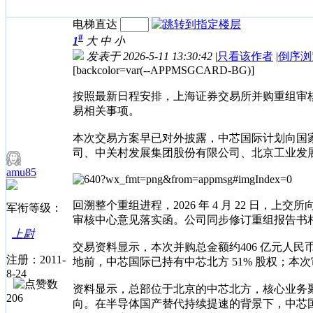
电梯直达
#
1
大
中
小
发表于 2026-5-11 13:30:42
|
只看该作者
|
倒序浏
[backcolor=var(--APPMSGCARD-BG)]
按照最新日程安排，上海证券交易所并购重组审核委
易相关事项。
本次交易方案早已对外披露，中芯国际计划向国
司、中关村发展集团股份有限公司、北京工业发展
amu85
回溯整个重组进程，2026 年 4 月 22 日
军衔等级：
审核中心意见落实函。公司同步修订重组报告书
上尉
交易资料显示，本次并购总金额约406 亿元人民币
注册：2011-
地前，中芯国际已持有中芯北方 51% 股权；
8-24
资料显示，总部位于北京的中芯北方，核心业务聚
206
向。在半导体国产替代持续提速的背景下，中芯