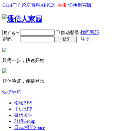
C114门户
论坛
百科
APP
EN
|
举报
切换到宽版
找回密码
自动登录
密码
注册
登录
只需一步，快速开始
短信验证，便捷登录
快捷导航
论坛
BBS
手机APP
微信关注
群组
Group
日志/相册
Space