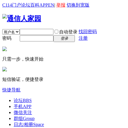
C114门户
论坛
百科
APP
EN
|
举报
切换到宽版
找回密码
自动登录
密码
注册
登录
只需一步，快速开始
短信验证，便捷登录
快捷导航
论坛
BBS
手机APP
微信关注
群组
Group
日志/相册
Space