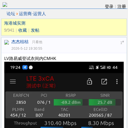
登录
|
注册
›
论坛
运营商·运营人
海港城实测
9/941
|
收藏
|
发帖
杰杰桔桔
只看他
#
1
2026-5-12 19:30:55
LV路易威登试衣间内CMHK