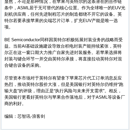
显然，不论是那种情况，在苹果与英特尔的这条潜在的合作链
条中，ASML居于无可替代的核心位置。作为全球唯一的EUV光
刻机供应商，任何先进制程芯片的制造都绕不开它的设备。英
特尔若要承接苹果的尖端芯片订单，扩充EUV产能是唯一选
项。
BE Semiconductor同样因英特尔积极拓展封装业务的战略而受
益。当前AI基础设施建设导致台积电封装产能持续紧张，英特
尔正在这一窗口期大力推广自家先进封装服务。若苹果选择将
封装与键合环节一并交由英特尔承接，将直接拉动英特尔对混
合键合设备的采购。
尽管资本市场对于英特尔有望拿下苹果芯片代工订单消息反应
热烈，推动英特尔股价大涨，但是美国银行对英特尔仍维持“跑
输大盘”的评级，理由正是“执行风险与未来开支需求”。相反，
美国银行更看好英特尔与苹果合作落地后，对于ASML等设备厂
商的利好。
编辑：芯智讯-浪客剑