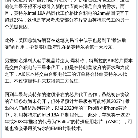
迫使苹果不得不考虑引入新的供应商来满足自身的需求。而
且，英特尔Intel 18A 晶圆代工价格比台积电的2nm晶圆便宜了
超过25%，这也是苹果考虑交部分芯片交由英特尔代工的另一
个关键原因。
此外，美国总统特朗普在这笔交易当中似乎也起到了“推波助
澜”的作用，毕竟美国政府现在是英特尔的第一大股东。
另据知名爆料人@手机晶片达人 爆料称，特斯拉的AI6芯片原本
是交由台积电与三星来代工，但是在特朗普政府的要求和力促
之下，AI6原本将交由台积电代工的订单将会转给英特尔来代
工。不过该爆料并未获得第三方佐证。
回到苹果与英特尔的这项潜在的芯片代工合作，虽然初步协议
的详细条款尚未公开，但外界预计苹果极有可能将其2027年推
出的入门级M系列芯片，以及2028年的非Pro版本iPhone芯片
中，利用英特尔的Intel 18A-P 制程代工。此外，苹果将于2027
年或2028年推出的代号为“Baltra”的特殊应用芯片（ASIC），可
能也将会采用英特尔的EMIB封装技术。