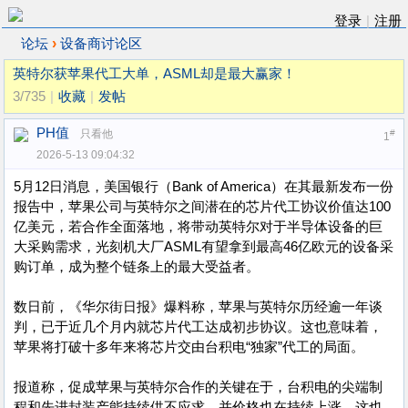
登录
|
注册
›
论坛
设备商讨论区
英特尔获苹果代工大单，ASML却是最大赢家！
3/735
|
收藏
|
发帖
PH值
只看他
#
1
2026-5-13 09:04:32
5月12日消息，美国银行（Bank of America）在其最新发布一份
报告中，苹果公司与英特尔之间潜在的芯片代工协议价值达100
亿美元，若合作全面落地，将带动英特尔对于半导体设备的巨
大采购需求，光刻机大厂ASML有望拿到最高46亿欧元的设备采
购订单，成为整个链条上的最大受益者。
数日前，《华尔街日报》爆料称，苹果与英特尔历经逾一年谈
判，已于近几个月内就芯片代工达成初步协议。这也意味着，
苹果将打破十多年来将芯片交由台积电“独家”代工的局面。
报道称，促成苹果与英特尔合作的关键在于，台积电的尖端制
程和先进封装产能持续供不应求，并价格也在持续上涨，这也