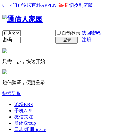
C114门户
论坛
百科
APP
EN
|
举报
切换到宽版
找回密码
自动登录
密码
注册
登录
只需一步，快速开始
短信验证，便捷登录
快捷导航
论坛
BBS
手机APP
微信关注
群组
Group
日志/相册
Space