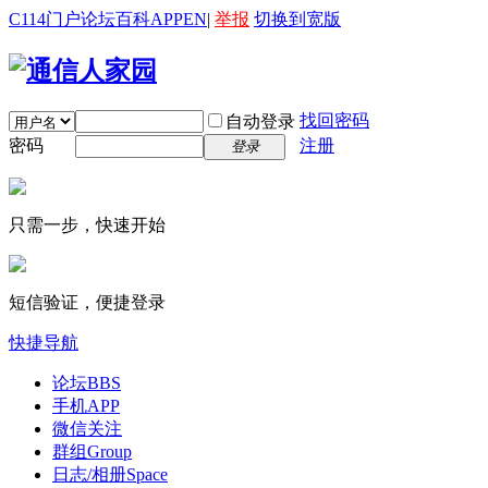
C114门户
论坛
百科
APP
EN
|
举报
切换到宽版
找回密码
自动登录
密码
注册
登录
只需一步，快速开始
短信验证，便捷登录
快捷导航
论坛
BBS
手机APP
微信关注
群组
Group
日志/相册
Space