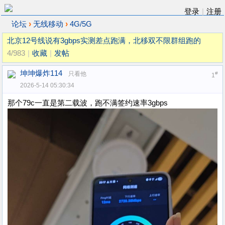
登录
|
注册
›
›
论坛
无线移动
4G/5G
北京12号线说有3gbps实测差点跑满，北移双不限群组跑的
4/983
|
收藏
|
发帖
坤坤爆炸114
只看他
#
1
2026-5-14 05:30:34
那个79c一直是第二载波，跑不满签约速率3gbps