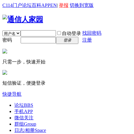
C114门户
论坛
百科
APP
EN
|
举报
切换到宽版
找回密码
自动登录
密码
注册
登录
只需一步，快速开始
短信验证，便捷登录
快捷导航
论坛
BBS
手机APP
微信关注
群组
Group
日志/相册
Space