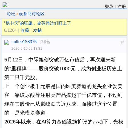
登录
|
注册
›
论坛
设备商讨论区
“易中天”的狂飙，被英伟达们盯上了
8/1264
|
收藏
|
发帖
coffee198375
只看他
#
1
2026-5-15 09:18:31
5月12日，中际旭创突破万亿市值后，再次迎来新
的“里程碑”——股价突破1000元，成为创业板历史上
第二只千元股。
上一个创业板千元股是国内医美赛道的龙头企业爱美
客，靠玻尿酸等注射类产品撑起了千亿市值，不过到
现在其股价已从巅峰跌去近八成。而接过这个位置
的，是光模块赛道。
2026年以来，在AI算力基础设施扩张的带动下，光模