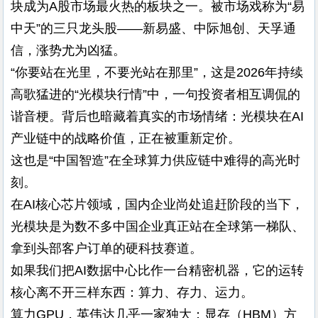
块成为A股市场最火热的板块之一。被市场戏称为“易
中天”的三只龙头股——新易盛、中际旭创、天孚通
信，涨势尤为凶猛。
“你要站在光里，不要光站在那里”，这是2026年持续
高歌猛进的“光模块行情”中，一句投资者相互调侃的
谐音梗。背后也暗藏着真实的市场情绪：光模块在AI
产业链中的战略价值，正在被重新定价。
这也是“中国智造”在全球算力供应链中难得的高光时
刻。
在AI核心芯片领域，国内企业尚处追赶阶段的当下，
光模块是为数不多中国企业真正站在全球第一梯队、
拿到头部客户订单的硬科技赛道。
如果我们把AI数据中心比作一台精密机器，它的运转
核心离不开三样东西：算力、存力、运力。
算力GPU，英伟达几乎一家独大；显存（HBM）方