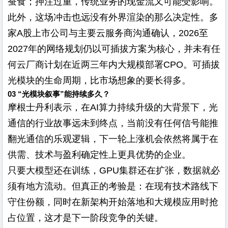
蚕食；押注过重，传统业务的现金流又可能受影响。
此外，这场冲击也远没有外界渲染的那么决定性。多
家A股上市公司与主要云服务商沟通确认，2026至
2027年的网络规划仍以可插拔方案为核心，并未有任
何云厂商计划在近两三年内大规模部署CPO。可插拔
光模块的生命周期，比市场想象的要长得多。
03 “光模块叙事”能持续多久？
摩根士丹利表示，在AI算力持续升级的大背景下，光
通信的行业故事远未到终点，当前没有任何信号能推
翻光通信的乐观逻辑，下一轮上涨机会依然将属于在
供需、技术与盈利确定性上更具优势的企业。
只要大模型还在训练，GPU集群还在扩张，数据就必
须有地方流动。但真正的考验是：在现有技术路线下
守住份额，同时在新架构开始落地和大规模应用时抢
占位置，这才是下一阶段竞争的关键。