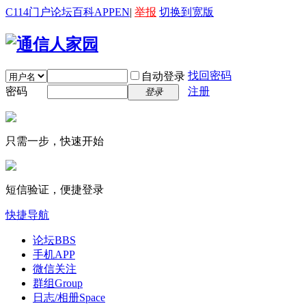
C114门户
论坛
百科
APP
EN
|
举报
切换到宽版
找回密码
自动登录
密码
注册
登录
只需一步，快速开始
短信验证，便捷登录
快捷导航
论坛
BBS
手机APP
微信关注
群组
Group
日志/相册
Space