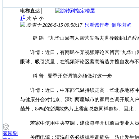
电梯直达
#
1
大
中
小
发表于 2026-5-15 09:58:17
|
只看该作者
|
倒序浏览
辟 谣 “九华山因有人露营失温去世导致封山”系
详情：近日，有网民在某视频评论区留言“九华山因
眼球、吸引流量，在视频评论区蓄意编造并擅自发布不
科 普 夏季开空调前必须做好这一步
详情：近日，中东部气温持续走高，华北多地将冲击
与健康分会对北京、深圳两座城市的家用空调开展入户调
菌外，84%的空调散热片上霉菌总数同样超标。因此
若家中使用中央空调，建议每年开机前由专业人员对
家园副
关闭电源：清洗前务必拔掉空调插头，防止发生触