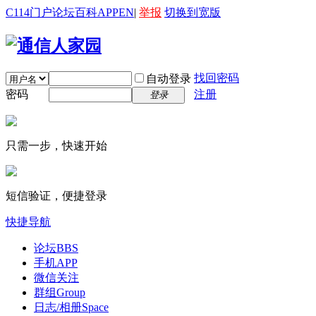
C114门户
论坛
百科
APP
EN
|
举报
切换到宽版
找回密码
自动登录
密码
注册
登录
只需一步，快速开始
短信验证，便捷登录
快捷导航
论坛
BBS
手机APP
微信关注
群组
Group
日志/相册
Space