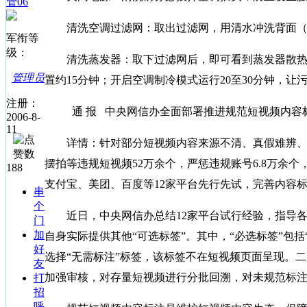
管06
清洗空调过滤网：取出过滤网，用清水冲洗背面（
军衔等
级：
清洗蒸发器：取下过滤网后，即可看到蒸发器散热片
管理员
置约15分钟；开启空调制冷模式运行20至30分钟，
注册：
通 报 中央网信办全面部署推进规范短视频内容
2006-8-
11
详情：针对部分短视频内容来源不清、真假难辨、混
摆拍等违规短视频52万余个，严惩违规账号6.8万余
188
支付宝、美团、百度等12家平台先行先试，完善内容
串
个
近日，中央网信办总结12家平台试行经验，指导各地
门
加
自身实际提供其他“可选标签”。其中，“必选标签”包括
好
选择“无需标注”标签，该标签不在短视频页面呈现。
友
加强审核，对存量短视频进行分批回溯，对未规范标
打
招
呼