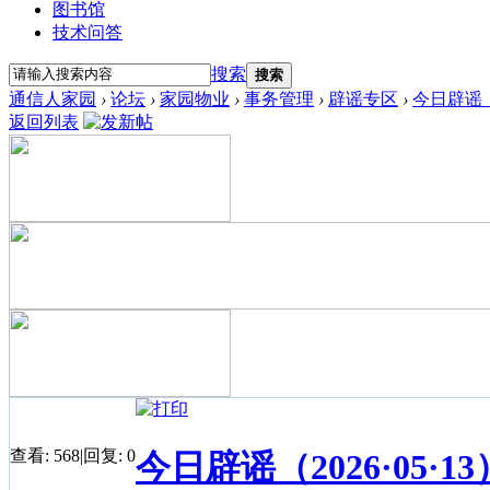
图书馆
技术问答
搜索
搜索
通信人家园
›
论坛
›
家园物业
›
事务管理
›
辟谣专区
›
今日辟谣（2
返回列表
查看:
568
|
回复:
0
今日辟谣（2026·05·13