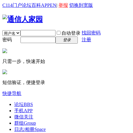
C114门户
论坛
百科
APP
EN
|
举报
切换到宽版
找回密码
自动登录
密码
注册
登录
只需一步，快速开始
短信验证，便捷登录
快捷导航
论坛
BBS
手机APP
微信关注
群组
Group
日志/相册
Space