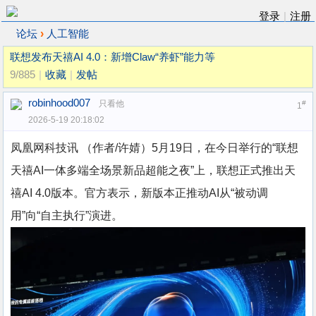
登录
|
注册
›
论坛
人工智能
联想发布天禧AI 4.0：新增Claw“养虾”能力等
9/885
|
收藏
|
发帖
robinhood007
只看他
#
1
2026-5-19 20:18:02
凤凰网科技讯 （作者/许婧）5月19日，在今日举行的“联想
天禧AI一体多端全场景新品超能之夜”上，联想正式推出天
禧AI 4.0版本。官方表示，新版本正推动AI从“被动调
用”向“自主执行”演进。