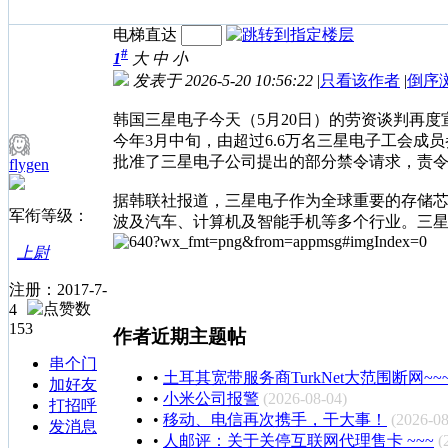
电梯直达
#
1
大
中
小
发表于 2026-5-20 10:56:22
|
只看该作者
|
倒序
韩国三星电子今天（5月20日）的劳资谈判再
今年3月中旬，由超过6.6万名三星电子工会成员
批准了三星电子公司提出的部分禁令请求，责令
flygen
据韩联社报道，三星电子作为全球重要的存储
军衔等级：
波及汽车、计算机及智能手机等多个行业。三星
上尉
注册：2017-7-
4
153
作者近期主题帖
串个门
•
土耳其宽带服务商TurkNet大范围断网~~
加好友
•
小米公司报警
(2026-08-04)
打招呼
•
移动、电信再次携手，干大事！
(2026-08
发消息
•
人邮评：关于关停互联网代理售卡 ~~~
(