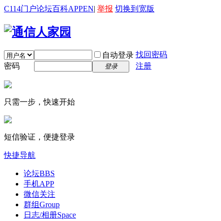
C114门户
论坛
百科
APP
EN
|
举报
切换到宽版
找回密码
自动登录
密码
注册
登录
只需一步，快速开始
短信验证，便捷登录
快捷导航
论坛
BBS
手机APP
微信关注
群组
Group
日志/相册
Space