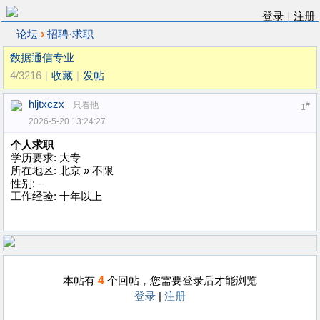
登录
|
注册
›
论坛
招聘·求职
数据通信专业
4/3216
|
收藏
|
发帖
hljtxczx
只看他
#
1
2026-5-20 13:24:27
个人求职
学历要求: 大专
所在地区: 北京 » 不限
性别:
--
工作经验: 十年以上
4
本帖有
个回帖，您需要登录后才能浏览
登录
|
注册