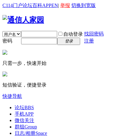
C114门户
论坛
百科
APP
EN
|
举报
切换到宽版
找回密码
自动登录
密码
注册
登录
只需一步，快速开始
短信验证，便捷登录
快捷导航
论坛
BBS
手机APP
微信关注
群组
Group
日志/相册
Space