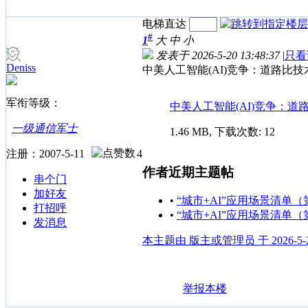
电梯直达
#
1
大
中
小
发表于 2026-5-20 13:48:37
|
只看
Deniss
中美人工智能(AI)竞争：道路比
军衔等级：
中美人工智能(AI)竞争：道路比技
一级通信军士
1.46 MB, 下载次数: 12
注册：2007-5-11
4
作者近期主题帖
串个门
加好友
•
“城市+AI”应用场景清单
打招呼
•
“城市+AI”应用场景清单
发消息
本主题由 版主或管理员 于 2026-5-2
举报本楼