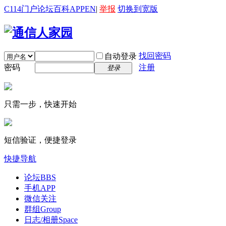
C114门户
论坛
百科
APP
EN
|
举报
切换到宽版
找回密码
自动登录
密码
注册
登录
只需一步，快速开始
短信验证，便捷登录
快捷导航
论坛
BBS
手机APP
微信关注
群组
Group
日志/相册
Space