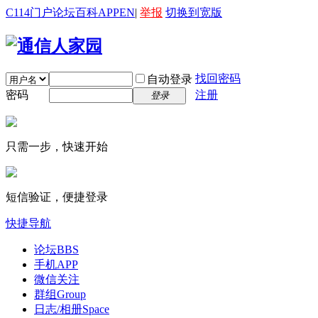
C114门户
论坛
百科
APP
EN
|
举报
切换到宽版
找回密码
自动登录
密码
注册
登录
只需一步，快速开始
短信验证，便捷登录
快捷导航
论坛
BBS
手机APP
微信关注
群组
Group
日志/相册
Space