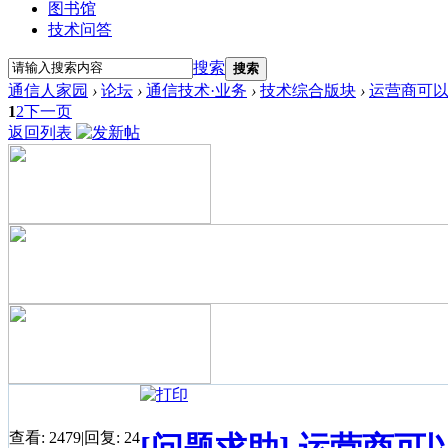
图书馆
技术问答
搜索
搜索
通信人家园
›
论坛
›
通信技术·业务
›
技术综合版块
›
运营商可
1
2
下一页
返回列表
查看:
2479
|
回复:
24