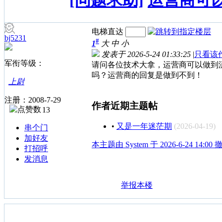
[问题求助]
运营商可
电梯直达
bj5231
#
1
大
中
小
发表于 2026-5-24 01:33:25
|
只看该
军衔等级：
请问各位技术大拿，运营商可以做到
吗？运营商的回复是做到不到！
上尉
注册：2008-7-29
作者近期主题帖
13
•
又是一年迷茫期
(2026-04-19)
串个门
加好友
本主题由 System 于 2026-6-24 14:0
打招呼
发消息
举报本楼