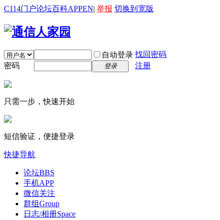
C114门户
论坛
百科
APP
EN
|
举报
切换到宽版
找回密码
自动登录
密码
注册
登录
只需一步，快速开始
短信验证，便捷登录
快捷导航
论坛
BBS
手机APP
微信关注
群组
Group
日志/相册
Space