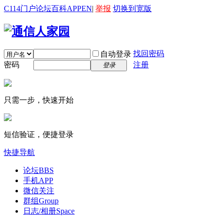
C114门户
论坛
百科
APP
EN
|
举报
切换到宽版
找回密码
自动登录
密码
注册
登录
只需一步，快速开始
短信验证，便捷登录
快捷导航
论坛
BBS
手机APP
微信关注
群组
Group
日志/相册
Space