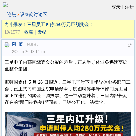
登录
|
注册
›
论坛
设备商讨论区
内斗爆发！三星员工叫停280万元巨额奖金！
19/1577
|
收藏
|
发帖
PH值
只看他
#
1
2026-5-26 13:11:55
三星电子内部围绕奖金分配的矛盾，正从半导体业务迅速蔓延
至整个集团。
据韩国媒体 5 月 26 日报道，三星电子旗下非半导体业务部门工
会，已正式向韩国法院申请禁令，试图叫停半导体部门员工目
前正在进行的奖金上调投票。这一举动意味着，三星内部长期
存在的“部门待遇差距”问题，已经公开化、法律化。