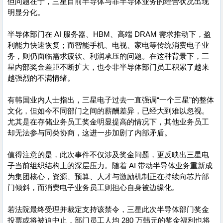
但问题在于，三星目前半导体与非半导体业务的经营状况出现
明显分化。
半导体部门在 AI 服务器、HBM、高端 DRAM 需求推动下，盈
利能力快速恢复；而智能手机、电视、家电等传统消费电子业
务，则仍面临需求疲软、利润承压的问题。在这种背景下，三
星内部奖金差距不断扩大，也令非半导体部门员工积累了越来
越强烈的不满情绪。
有韩国业内人士指出，三星电子过去一直强调“一个三星”的整体
文化，但如今不同部门之间的薪酬差异，已经大到难以忽视。
尤其是在存储业务员工奖金明显提高的情况下，其他业务员工
却无法参与同类协商，这进一步加剧了内部矛盾。
值得注意的是，此次事件不仅涉及奖金问题，更反映出三星电
子当前组织结构上的深层压力。随着 AI 带动半导体业务重新成
为集团核心，资源、预算、人才与激励机制正在持续向芯片部
门倾斜，而消费电子业务员工则担心自身被边缘化。
若法院最终受理并裁定支持该禁令，三星此次半导体部门奖金
投票或将被迫中止，部门员工人均 280 万韩元的奖金福利也将