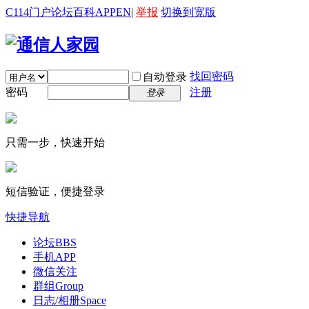
C114门户
论坛
百科
APP
EN
|
举报
切换到宽版
找回密码
自动登录
密码
注册
登录
只需一步，快速开始
短信验证，便捷登录
快捷导航
论坛
BBS
手机APP
微信关注
群组
Group
日志/相册
Space