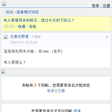
登录
|
注册
›
论坛
设备商讨论区
有人看懂周末的暗示，逃过今天的下跌么？
2/1123
|
收藏
|
发帖
大唐大野虎
只看他
#
1
2026-5-27 19:15:18
遥遥领先周末大喊： 韬 law （套牢)
有人看懂么？
2
本帖有
个回帖，您需要登录后才能浏览
登录
|
注册
您需要登录后才可以回帖
登录