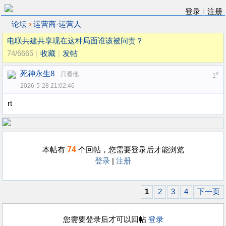
登录
|
注册
›
论坛
运营商·运营人
电联共建共享现在这种局面谁该被问责？
74/6665
|
收藏
|
发帖
死神永生8
只看他
#
1
2026-5-28 21:02:46
rt
74
本帖有
个回帖，您需要登录后才能浏览
登录
|
注册
1
2
3
4
下一页
您需要登录后才可以回帖
登录