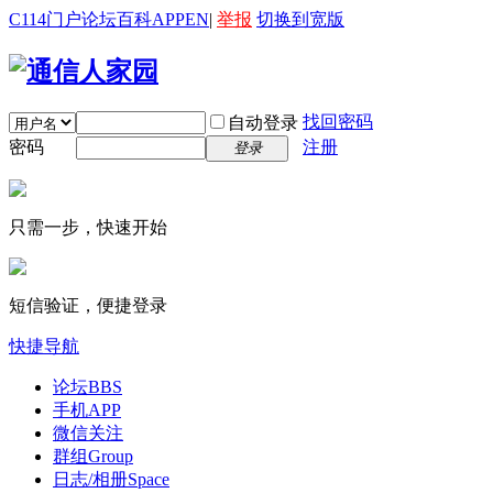
C114门户
论坛
百科
APP
EN
|
举报
切换到宽版
找回密码
自动登录
密码
注册
登录
只需一步，快速开始
短信验证，便捷登录
快捷导航
论坛
BBS
手机APP
微信关注
群组
Group
日志/相册
Space