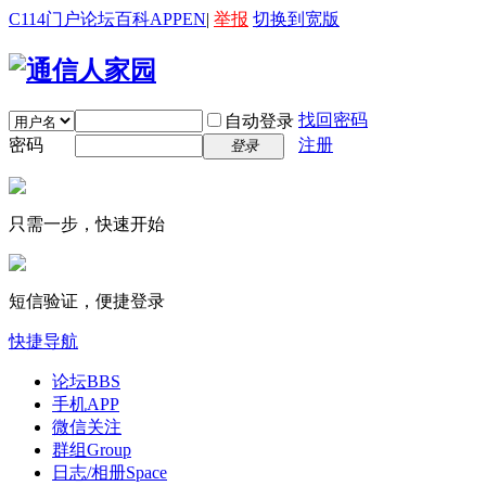
C114门户
论坛
百科
APP
EN
|
举报
切换到宽版
找回密码
自动登录
密码
注册
登录
只需一步，快速开始
短信验证，便捷登录
快捷导航
论坛
BBS
手机APP
微信关注
群组
Group
日志/相册
Space