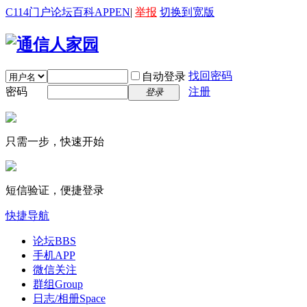
C114门户
论坛
百科
APP
EN
|
举报
切换到宽版
找回密码
自动登录
密码
注册
登录
只需一步，快速开始
短信验证，便捷登录
快捷导航
论坛
BBS
手机APP
微信关注
群组
Group
日志/相册
Space