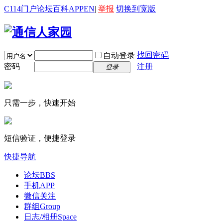
C114门户
论坛
百科
APP
EN
|
举报
切换到宽版
找回密码
自动登录
密码
注册
登录
只需一步，快速开始
短信验证，便捷登录
快捷导航
论坛
BBS
手机APP
微信关注
群组
Group
日志/相册
Space