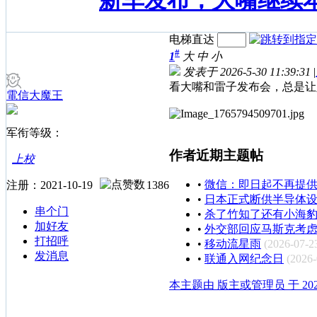
新车发布，大嘴继续
电梯直达
#
1
大
中
小
发表于 2026-5-30 11:39:31
|
看大嘴和雷子发布会，总是让
電信大魔王
军衔等级：
作者近期主题帖
上校
•
微信：即日起不再提
注册：2021-10-19
1386
•
日本正式断供半导体设
串个门
•
杀了竹知了还有小海
加好友
•
外交部回应马斯克考
打招呼
•
移动流星雨
(2026-07-2
发消息
•
联通入网纪念日
(2026-
本主题由 版主或管理员 于 2026-