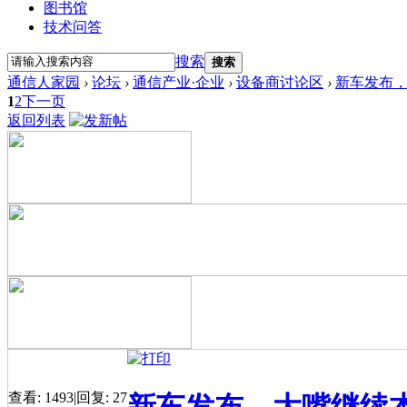
图书馆
技术问答
搜索
搜索
通信人家园
›
论坛
›
通信产业·企业
›
设备商讨论区
›
新车发布
1
2
下一页
返回列表
查看:
1493
|
回复:
27