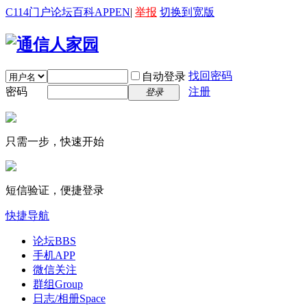
C114门户
论坛
百科
APP
EN
|
举报
切换到宽版
找回密码
自动登录
密码
注册
登录
只需一步，快速开始
短信验证，便捷登录
快捷导航
论坛
BBS
手机APP
微信关注
群组
Group
日志/相册
Space