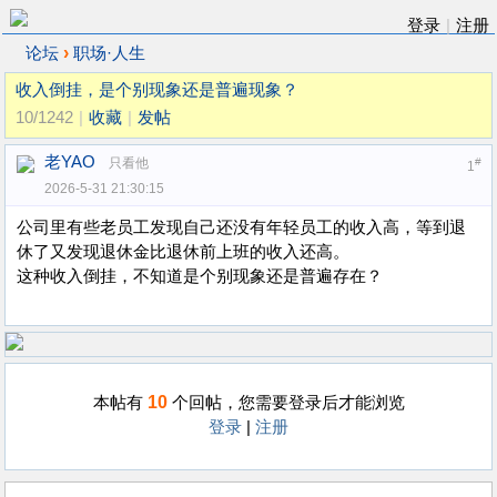
登录
|
注册
›
论坛
职场·人生
收入倒挂，是个别现象还是普遍现象？
10/1242
|
收藏
|
发帖
老YAO
只看他
#
1
2026-5-31 21:30:15
公司里有些老员工发现自己还没有年轻员工的收入高，等到退
休了又发现退休金比退休前上班的收入还高。
这种收入倒挂，不知道是个别现象还是普遍存在？
10
本帖有
个回帖，您需要登录后才能浏览
登录
|
注册