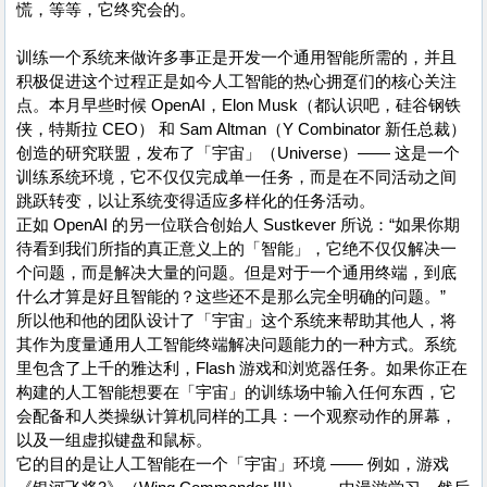
慌，等等，它终究会的。
训练一个系统来做许多事正是开发一个通用智能所需的，并且
积极促进这个过程正是如今人工智能的热心拥趸们的核心关注
点。本月早些时候 OpenAI，Elon Musk（都认识吧，硅谷钢铁
侠，特斯拉 CEO） 和 Sam Altman（Y Combinator 新任总裁）
创造的研究联盟，发布了「宇宙」（Universe）—— 这是一个
训练系统环境，它不仅仅完成单一任务，而是在不同活动之间
跳跃转变，以让系统变得适应多样化的任务活动。
正如 OpenAI 的另一位联合创始人 Sustkever 所说：“如果你期
待看到我们所指的真正意义上的「智能」，它绝不仅仅解决一
个问题，而是解决大量的问题。但是对于一个通用终端，到底
什么才算是好且智能的？这些还不是那么完全明确的问题。”
所以他和他的团队设计了「宇宙」这个系统来帮助其他人，将
其作为度量通用人工智能终端解决问题能力的一种方式。系统
里包含了上千的雅达利，Flash 游戏和浏览器任务。如果你正在
构建的人工智能想要在「宇宙」的训练场中输入任何东西，它
会配备和人类操纵计算机同样的工具：一个观察动作的屏幕，
以及一组虚拟键盘和鼠标。
它的目的是让人工智能在一个「宇宙」环境 —— 例如，游戏