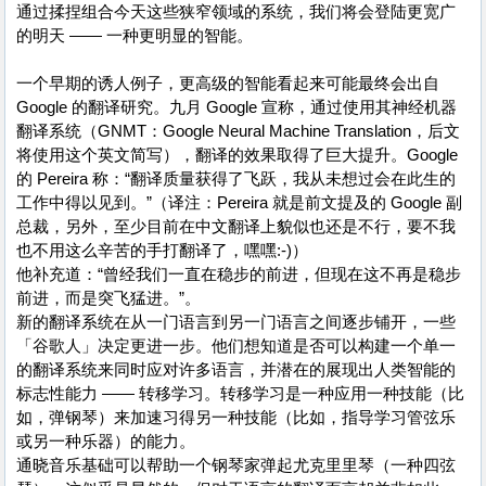
通过揉捏组合今天这些狭窄领域的系统，我们将会登陆更宽广
的明天 —— 一种更明显的智能。
一个早期的诱人例子，更高级的智能看起来可能最终会出自
Google 的翻译研究。九月 Google 宣称，通过使用其神经机器
翻译系统（GNMT：Google Neural Machine Translation，后文
将使用这个英文简写），翻译的效果取得了巨大提升。Google
的 Pereira 称：“翻译质量获得了飞跃，我从未想过会在此生的
工作中得以见到。”（译注：Pereira 就是前文提及的 Google 副
总裁，另外，至少目前在中文翻译上貌似也还是不行，要不我
也不用这么辛苦的手打翻译了，嘿嘿:-)）
他补充道：“曾经我们一直在稳步的前进，但现在这不再是稳步
前进，而是突飞猛进。”。
新的翻译系统在从一门语言到另一门语言之间逐步铺开，一些
「谷歌人」决定更进一步。他们想知道是否可以构建一个单一
的翻译系统来同时应对许多语言，并潜在的展现出人类智能的
标志性能力 —— 转移学习。转移学习是一种应用一种技能（比
如，弹钢琴）来加速习得另一种技能（比如，指导学习管弦乐
或另一种乐器）的能力。
通晓音乐基础可以帮助一个钢琴家弹起尤克里里琴（一种四弦