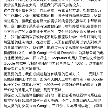
优势的风险实在太高，以至我们不得不加倍投入。
这个方法不仅有意义，而且是唯一有意义的方法。担忧数百万
的工作职位，像小车或卡车司机，将会被自动驾驶革新，这是
有道理的，但我们也有巨大的需求鸿沟需要机器学习来帮助填
平。我们的医疗系统是有深度缺陷的，智能终端可以在更多的
地方向更广的人群传播更实惠的、支付得起的更高质量医疗服
务。我们的基础教育设施还不足以覆盖以让学生准备好面对阴
然逼近的经济动荡。在这方面，人工智能系统可以切入到教师
力量薄弱的地区。我们也可能通过开发更智能的基础设施来获
得能源独立性，就像 Google 子公司 DeepMind 为其母公司的电
力使用所做的事一样（译注：DeepMind 利用人工智能技术使得
Google 数据中心制冷消耗的电力账单降低了 40%）。这里面的
机会实在大到不能忽视。
更重要的是，我们必须超越这种狭隘的思考方式 —— 受到人工
智能威胁的工作岗位。因为今天的人工智能领导者（在 Google
这样的公司或其他地方）已经为一个更加雄心勃勃的愿景（曾
经幻想的通用人工智能）奠定了基础。
要探访人工智能降临的前沿阵地，那就去观察机器学习系统在
狭窄的受限领域是如何完败人类的。今年，最瞩目的人工智能
与人类的对决就来自 Google。三月份，世界级围棋选手（李世