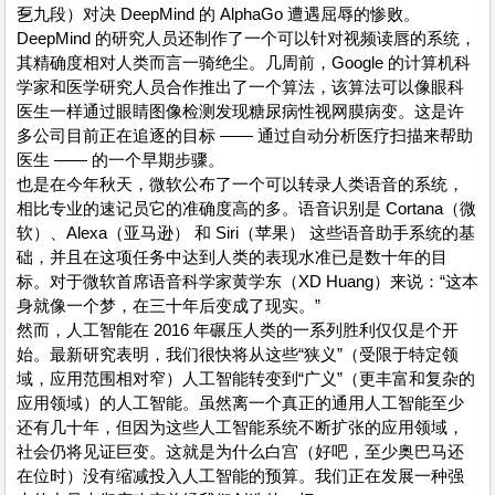
乭九段）对决 DeepMind 的 AlphaGo 遭遇屈辱的惨败。
DeepMind 的研究人员还制作了一个可以针对视频读唇的系统，
其精确度相对人类而言一骑绝尘。几周前，Google 的计算机科
学家和医学研究人员合作推出了一个算法，该算法可以像眼科
医生一样通过眼睛图像检测发现糖尿病性视网膜病变。这是许
多公司目前正在追逐的目标 —— 通过自动分析医疗扫描来帮助
医生 —— 的一个早期步骤。
也是在今年秋天，微软公布了一个可以转录人类语音的系统，
相比专业的速记员它的准确度高的多。语音识别是 Cortana（微
软）、Alexa（亚马逊） 和 Siri（苹果） 这些语音助手系统的基
础，并且在这项任务中达到人类的表现水准已是数十年的目
标。对于微软首席语音科学家黄学东（XD Huang）来说：“这本
身就像一个梦，在三十年后变成了现实。”
然而，人工智能在 2016 年碾压人类的一系列胜利仅仅是个开
始。最新研究表明，我们很快将从这些“狭义”（受限于特定领
域，应用范围相对窄）人工智能转变到“广义”（更丰富和复杂的
应用领域）的人工智能。虽然离一个真正的通用人工智能至少
还有几十年，但因为这些人工智能系统不断扩张的应用领域，
社会仍将见证巨变。这就是为什么白宫（好吧，至少奥巴马还
在位时）没有缩减投入人工智能的预算。我们正在发展一种强