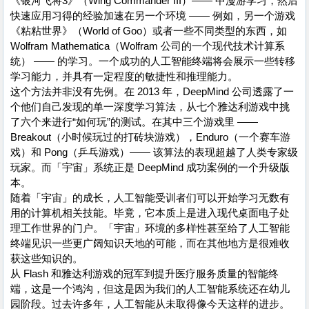
《银河飞将3》（Wing Commander III）—— 中漫游学习，然后
快速应用习得的经验加速在另一个环境 —— 例如，另一个游戏
《粘粘世界》（World of Goo）或者一些不同类型的东西，如
Wolfram Mathematica（Wolfram 公司的一个现代技术计算系
统） —— 的学习。一个成功的人工智能终端将会展示一些转移
学习能力，并具有一定程度的敏捷性和推理能力。
这个方法并非没有先例。在 2013 年，DeepMind 公司透露了一
个他们自己发现的单一深度学习算法，从七个雅达利游戏中挑
了六个来进行“如何玩”的测试。在其中三个游戏里 ——
Breakout（小时候玩过的打砖块游戏），Enduro（一个赛车游
戏）和 Pong（乒乓游戏）—— 该算法的表现超越了人类专家级
玩家。而「宇宙」系统正是 DeepMind 成功案例的一个升级版
本。
随着「宇宙」的成长，人工智能受训者们可以开始学习无数有
用的计算机相关技能。毕竟，它本质上是进入现代桌面电子处
理工作世界的门户。「宇宙」环境的多样性甚至给了人工智能
终端见识一些更广阔知识天地的可能，而在其他地方是很难收
获这些知识的。
从 Flash 和雅达利游戏的冠军到提升医疗服务质量的智能终
端，这是一个鸿沟，但这是因为我们的人工智能系统还在幼儿
园阶段。过去许多年，人工智能从未取得像今天这样的进步。