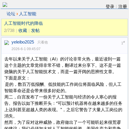
登录
|
注册
›
论坛
人工智能
人工智能时代的降临
2/738
|
收藏
|
发帖
yeleibo2025
只看他
#
1
2026-6-1 09:45:07
去年以来关于人工智能（AI）的讨论非常火热，最近读到一篇
这个主题的文章觉得非常不错，翻译过来分享下。这不是一篇
烧脑的关于人工智能技术文，而是一篇开阔的思辨性文章。
下面是原文：
是的，数百万低报酬、低技能的工作岗位将面临风险，但人工
智能革命还是会带来很多好处的。
周二，白宫发布了一份关于人工智能与经济的令人寒心的报
告。报告以如下推断开头：“可以预计机器将在越来越多的任务
上达到甚至超越人类的表现。”，之后它警告了大量人工岗位的
消失。
然而，为了应对这种威胁，政府做出了一个可能听起来很荒谬
的建议：我们必须加大对人工智能的投资。美国生产力和竞争