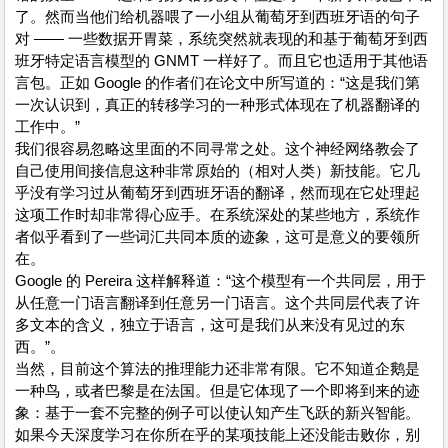
了。然而当他们给机器喂了一小组从葡萄牙到西班牙语的句子
对 —— 一些数据开胃菜，系统突然就表现的和基于葡萄牙到西
班牙特定语言模型的 GNMT 一样好了。而且它也适用于其他语
言包。正如 Google 的作者们在论文中所写道的：“这是我们第
一次认识到，真正的转移学习的一种形式体现在了机器翻译的
工作中。”
我们很容易忽略这里面的不同寻常之处。这个神经网络教会了
自己使用间接信息这种非常原始的（相对人类）新技能。它几
乎没有学习过从葡萄牙到西班牙语的翻译，然而现在它处理起
这项工作时却非常得心应手。在系统深处的某些地方，系统作
者似乎看到了一些词汇共同本质的迹象，这可是意义的要领所
在。
Google 的 Pereira 这样解释道：“这个模型有一个共同层，用于
从任意一门语言翻译到任意另一门语言。这个共同层代表了许
多文本的含义，独立于语言，这可是我们从来没有见过的东
西。”。
当然，目前这个算法的推理能力还非常有限。它不知道企鹅是
一种鸟，或者巴黎是在法国。但是它体现了一个即将到来的迹
象：基于一套不完整的例子可以使认知产生飞跃的新兴智能。
如果今天深度学习在你所在乎的某项技能上还没能击败你，别