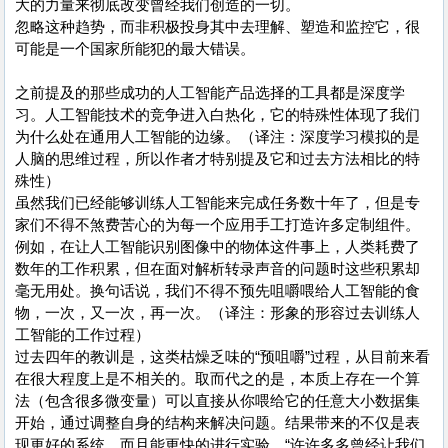
大的力量来彻底改变曾经我们创造的一切。
忽略这种趋势，而非积极投身其中去理解、塑造和监控它，很
可能是一个国家所能犯的最大错误。
之前提及的那些成功的人工智能产品选择的工具都是深度学
习。人工智能技术的竞争进入白热化，它的特殊性体现了我们
为什么处在通用人工智能的边缘。（译注：深度学习模拟的是
人脑的思维过程，所以作者才特别提及它和过去方法相比的特
殊性）
虽然我们已经能够训练人工智能来完成任务数十年了，但是专
家们不得不煞费苦心的为每一个应用手工打造许多定制组件。
例如，在让人工智能识别图像中的物体这件事上，人类耗费了
数年的工作积累，但在面对解析转录声音的问题时这些积累却
毫无用处。换句话说，我们不得不预先咀嚼喂给人工智能的食
物，一次，又一次，再一次。（译注：形象的形容过去训练人
工智能的工作过程）
过去四年的教训是，这类枯燥乏味的“预咀嚼”过程，从目前来看
在很大程度上是不相关的。取而代之的是，本质上存在一个算
法（包含很多微变量）可以直接从你喂给它的任意大小数据集
开始，通过调整自身的结构来解决问题。结果带来的不仅是表
现更好的系统，而且能更快的进行实验。“许许多多曾经让我们