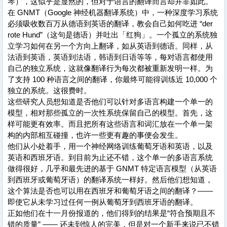
琴），这似乎是显然的，但对于语言的翻译而言却并非如此。
在 GNMT（Google 神经机器翻译系统）中，一种深度学习系统
必须吸收数百万从德语到英语的翻译，教会自己如何吃进 “der
rote Hund”（这句是德语）并吐出「红狗」。一个孤立的系统独
立学习如何在另一个方向上翻译，如从英语到德语。同样，从
法语到英语，英语到法语，韩语到日语等等，每对语言都使用
自己的独立系统，这就像翻译行为每次都被重新发明一样。为
了支持 100 种语言之间的翻译，你最终可能得训练近 10,000 个
独立的系统。这很费时。
这些研究人员想知道是否他们可以针对多语言构建一个单一的
模型，相对那些孤立的一次性系统保留自己的模型。首先，这
样可能更有效率。而且把所有这些语言和词汇放在一个单一架
构的内部相互碰撞，也许一些更有趣的事便会发生。
他们从小处着手，用一个神经网络训练葡萄牙语和英语，以及
英语和西班牙语。到目前为止还不错，这个单一的多语言系统
做得很好，几乎和最先进的基于 GNMT 特定语言模型（从英语
到西班牙或葡萄牙语）的翻译系统一样好。然后他们想知道，
这个算法是否也可以用在西班牙和葡萄牙语之间的翻译？——
即使它从未学习过任何一例从葡萄牙到西班牙语的翻译。
正如他们在十一月份报道的，他们得到的结果是“符合预期且不
错的质量” —— 还未到惊人的完美，但是对一个新手来说已不错