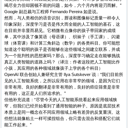
竭尽全力但却困顿不前的问题，如今，六个月内将迎刃而解。”
Google 副总裁与工程师 Fernando Pereira 如是说。
然而，与人类相仿的语音识别，唇读和图像标记质量一样令人
印象深刻，深度学习是否是伟大而全能的人工智能的基石，这
在目前并非显而易见。它稍微有点像你的孩子带回家的成绩
单，其中涉及了像英语（母语课）、织袜子（手工课）、闪避
球（体育课）和计算三角斜边（数学）的各类科目。你可能想
知道这个聪明的孩子是否能够在这些领域之间建立联系，并成
为一个批判性的思想家吗？那么，深度学习确定走在能够挑战
真正人类智能的道路上吗？（译注：作者这段把人工智能比作
小孩，其应用的各种领域就像孩子上学的各个科目）
OpenAI 联合创始人兼研究主管 Ilya Sutskever 说：“我们目前所
见的人工智能系统，之所以应用在非常窄的领域，是因为它们
非常有用。良好的翻译是非常有用的，良好的癌症筛查是非常
有用的，这正是人们所追求的。”
但他补充说道：“尽管今天的人工智能系统看起来应用领域狭
窄，但我们已经开始看到了通用智能的种子。原因是底层技术
本质上是同一概念在不同应用领域上略有差异的反复重演。这
些想法就像粘土一样可揉捏组合，你只需去混合和搭配它们就
能工作起来。”