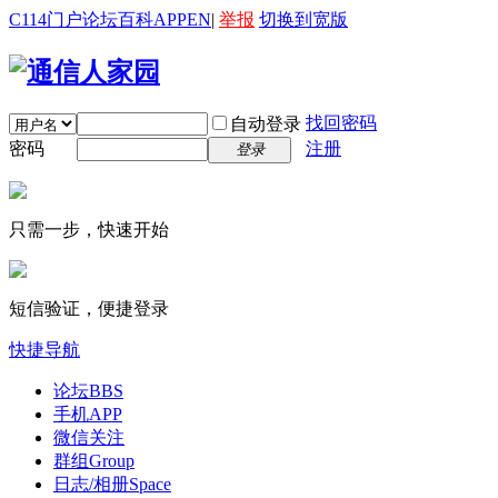
C114门户
论坛
百科
APP
EN
|
举报
切换到宽版
找回密码
自动登录
密码
注册
登录
只需一步，快速开始
短信验证，便捷登录
快捷导航
论坛
BBS
手机APP
微信关注
群组
Group
日志/相册
Space