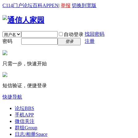
C114门户
论坛
百科
APP
EN
|
举报
切换到宽版
找回密码
自动登录
密码
注册
登录
只需一步，快速开始
短信验证，便捷登录
快捷导航
论坛
BBS
手机APP
微信关注
群组
Group
日志/相册
Space