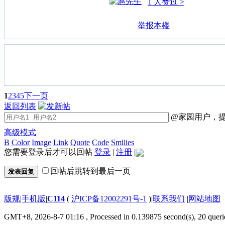
1 人赞过 >
举报本楼
1
2
3
4
5
下一页
返回列表
@家园用户，提
高级模式
B
Color
Image
Link
Quote
Code
Smilies
您需要登录后才可以回帖
登录
|
注册
|
回帖后跳转到最后一页
发表回复
版规
|
手机版
|
C114
(
沪ICP备12002291号-1
)
|
联系我们
|
网站地图
GMT+8, 2026-8-7 01:16
, Processed in 0.139875 second(s), 20 queri