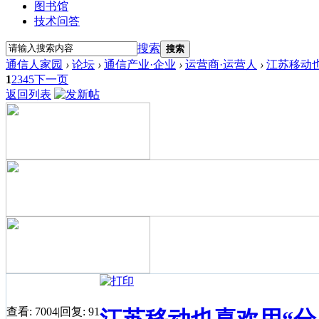
图书馆
技术问答
搜索
搜索
通信人家园
›
论坛
›
通信产业·企业
›
运营商·运营人
›
江苏移动也
1
2
3
4
5
下一页
返回列表
查看:
7004
|
回复:
91