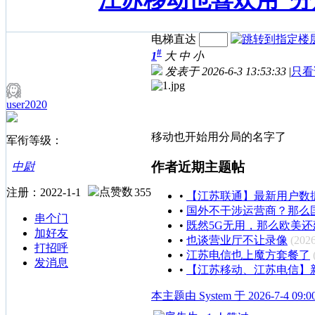
江苏移动也喜欢用“分
电梯直达
#
1
大
中
小
发表于 2026-6-3 13:53:33
|
只看
user2020
移动也开始用分局的名字了
军衔等级：
作者近期主题帖
中尉
注册：2022-1-1
355
•
【江苏联通】最新用户数
•
国外不干涉运营商？那么
串个门
•
既然5G无用，那么欧美还
加好友
•
也谈营业厅不让录像
(2026
打招呼
•
江苏电信也上魔方套餐了
发消息
•
【江苏移动、江苏电信】
本主题由 System 于 2026-7-4 09