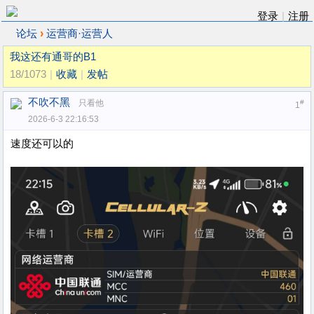
登录
|
注册
›
论坛
运营商·运营人
我这还有通哥的B1
18/1073
|
收藏
|
发帖
不吹不黑
只看他
#
1
2026-6-3 22:16:53
速度还可以的