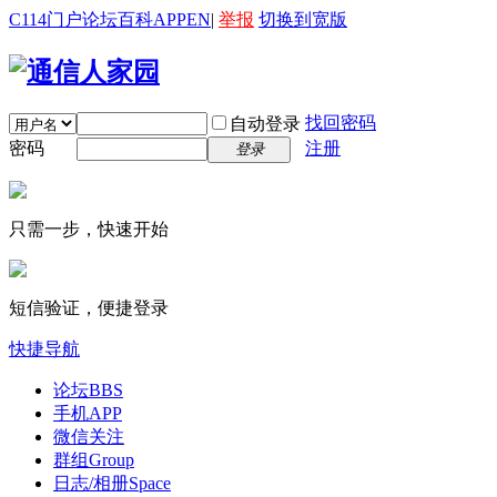
C114门户
论坛
百科
APP
EN
|
举报
切换到宽版
找回密码
自动登录
密码
注册
登录
只需一步，快速开始
短信验证，便捷登录
快捷导航
论坛
BBS
手机APP
微信关注
群组
Group
日志/相册
Space