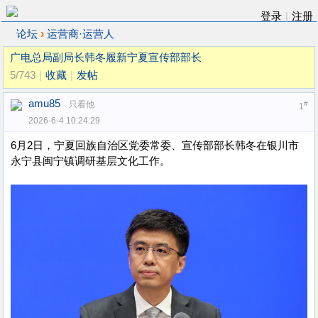
登录
|
注册
›
论坛
运营商·运营人
广电总局副局长韩冬履新宁夏宣传部部长
5/743
|
收藏
|
发帖
amu85
只看他
#
1
2026-6-4 10:24:29
6月2日，宁夏回族自治区党委常委、宣传部部长韩冬在银川市
永宁县闽宁镇调研基层文化工作。