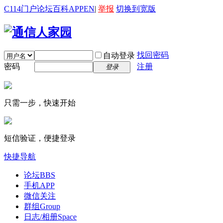
C114门户
论坛
百科
APP
EN
|
举报
切换到宽版
找回密码
自动登录
密码
注册
登录
只需一步，快速开始
短信验证，便捷登录
快捷导航
论坛
BBS
手机APP
微信关注
群组
Group
日志/相册
Space