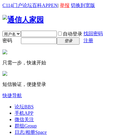
C114门户
论坛
百科
APP
EN
|
举报
切换到宽版
找回密码
自动登录
密码
注册
登录
只需一步，快速开始
短信验证，便捷登录
快捷导航
论坛
BBS
手机APP
微信关注
群组
Group
日志/相册
Space