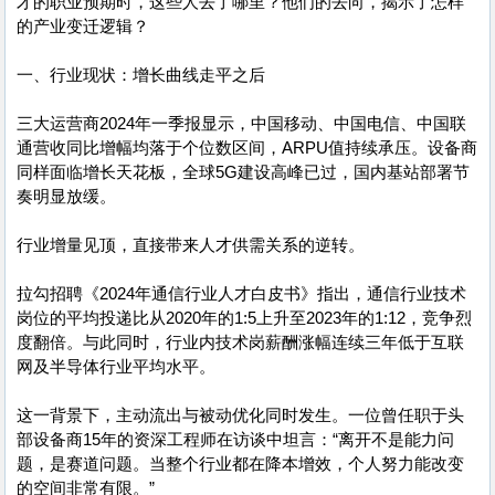
才的职业预期时，这些人去了哪里？他们的去向，揭示了怎样
的产业变迁逻辑？
一、行业现状：增长曲线走平之后
三大运营商2024年一季报显示，中国移动、中国电信、中国联
通营收同比增幅均落于个位数区间，ARPU值持续承压。设备商
同样面临增长天花板，全球5G建设高峰已过，国内基站部署节
奏明显放缓。
行业增量见顶，直接带来人才供需关系的逆转。
拉勾招聘《2024年通信行业人才白皮书》指出，通信行业技术
岗位的平均投递比从2020年的1:5上升至2023年的1:12，竞争烈
度翻倍。与此同时，行业内技术岗薪酬涨幅连续三年低于互联
网及半导体行业平均水平。
这一背景下，主动流出与被动优化同时发生。一位曾任职于头
部设备商15年的资深工程师在访谈中坦言：“离开不是能力问
题，是赛道问题。当整个行业都在降本增效，个人努力能改变
的空间非常有限。”