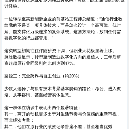
但供给侧传统从业者多为纯业务或纯IT背景，缺乏通信级系统设
计经验。
一位转型至某新能源企业的前基站工程师总结道：“通信行业教
给我的不是某一项具体技术，而是怎么设计一个高可靠、低时
延、能支撑亿万级连接的复杂系统。这套方法论，放到任何需
要数字化的行业都管用。”
这类转型初期往往伴随薪资下调，但职业天花板显著上移。
脉脉数据显示，转型至制造业数字化方向的通信人，三年后薪
资超越原行业同级别的比例达到47%。
路径三：完全跨界与自主创业（约20%）
少数人选择了与原有技术背景基本脱钩的路径：考公、进入教
培、从事咨询、甚至经营实体生意。
这一群体在访谈中表现出两个显著特征：
其一，离开的动机更多出于对生活节奏与价值感的重新审视，
而非经济考量；
其二，他们在原行业的绩效记录普遍不差，甚至相当优秀——