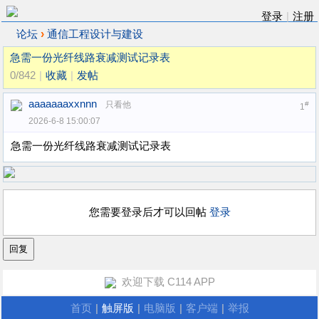
登录
|
注册
›
论坛
通信工程设计与建设
急需一份光纤线路衰减测试记录表
0/842
|
收藏
|
发帖
aaaaaaaxxnnn
只看他
#
1
2026-6-8 15:00:07
急需一份光纤线路衰减测试记录表
您需要登录后才可以回帖
登录
欢迎下载 C114 APP
首页
|
触屏版
|
电脑版
|
客户端
|
举报